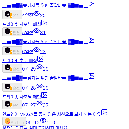
▂▅▇█▓❤️남자들 위한 꿀알바❤️ ▓█▇▅▂
4일전
25
3
은선
프라이빗 사모님 매칭
5일전
31
3
은선
▂▅▇█▓❤️남자들 위한 꿀알바❤️ ▓█▇▅▂
6일전
23
3
은선
프라이빗 초대 매칭
07-29
29
3
은선
▂▅▇█▓❤️남자들 위한 꿀알바❤️ ▓█▇▅▂
07-28
29
3
은선
프라이빗 사모님 매칭
07-27
37
3
은선
인도인이 MAGA를 좋지 않은 시선으로 보게 되는 이유
06-13
110
M
admin
정청래 대표님 절대 포기하지 마세요.