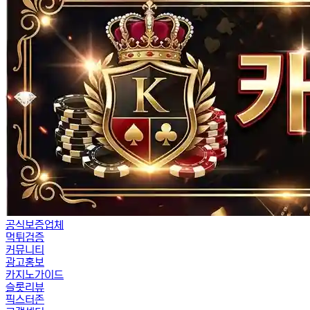
공식보증업체
먹튀검증
커뮤니티
광고홍보
카지노가이드
슬롯리뷰
픽스터존