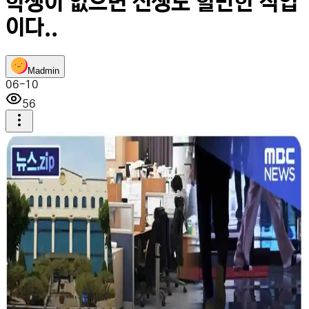
학생이 없으면 선생도 할만한 직업
이다..
M
admin
06-10
56