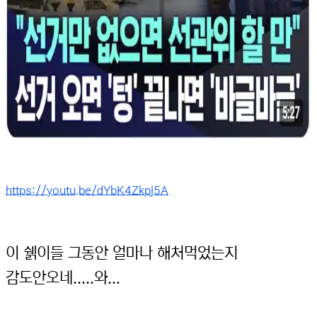
https://youtu.be/dYbK4Zkpj5A
이 쉙이들 그동안 얼마나 해처먹었는지
감도안오네.....와...