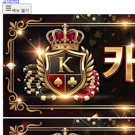
고객센터
메뉴 열기