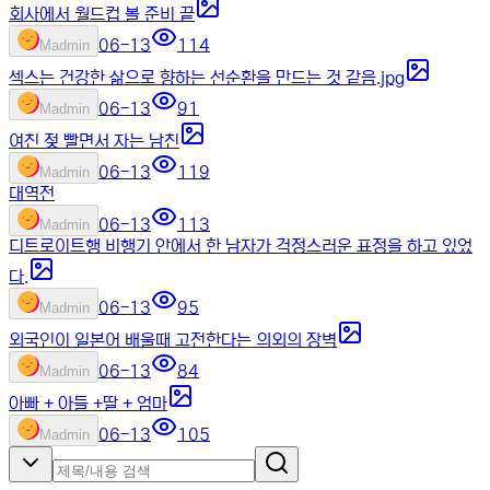
회사에서 월드컵 볼 준비 끝
06-13
114
M
admin
섹스는 건강한 삶으로 향하는 선순환을 만드는 것 같음.jpg
06-13
91
M
admin
여친 젖 빨면서 자는 남친
06-13
119
M
admin
대역전
06-13
113
M
admin
디트로이트행 비행기 안에서 한 남자가 걱정스러운 표정을 하고 있었
다.
06-13
95
M
admin
외국인이 일본어 배울때 고전한다는 의외의 장벽
06-13
84
M
admin
아빠 + 아들 +딸 + 엄마
06-13
105
M
admin