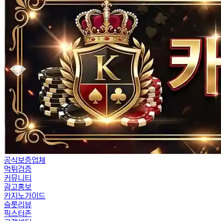
공식보증업체
먹튀검증
커뮤니티
광고홍보
카지노가이드
슬롯리뷰
픽스터존