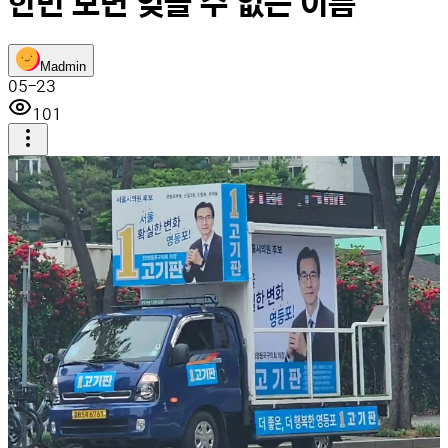
한번 보면 잊을 수 없는 이름
M
admin
05-23
101