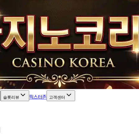
픽스터존
슬롯리뷰
고객센터
g