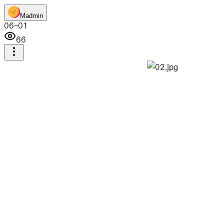
M
admin
06-01
66