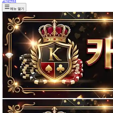
고객센터
메뉴 열기