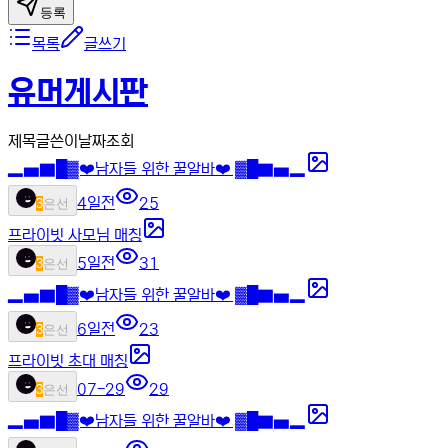
등록
목록
글쓰기
유머게시판
제목
글쓴이
날짜
조회
▂▅▇█▓❤️남자들 위한 꿀알바❤️ ▓█▇▅▂
4일전
25
3
은선
프라이빗 사모님 매칭
5일전
31
3
은선
▂▅▇█▓❤️남자들 위한 꿀알바❤️ ▓█▇▅▂
6일전
23
3
은선
프라이빗 초대 매칭
07-29
29
3
은선
▂▅▇█▓❤️남자들 위한 꿀알바❤️ ▓█▇▅▂