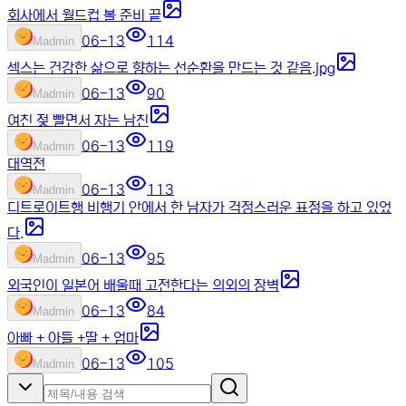
회사에서 월드컵 볼 준비 끝
06-13
114
M
admin
섹스는 건강한 삶으로 향하는 선순환을 만드는 것 같음.jpg
06-13
90
M
admin
여친 젖 빨면서 자는 남친
06-13
119
M
admin
대역전
06-13
113
M
admin
디트로이트행 비행기 안에서 한 남자가 걱정스러운 표정을 하고 있었
다.
06-13
95
M
admin
외국인이 일본어 배울때 고전한다는 의외의 장벽
06-13
84
M
admin
아빠 + 아들 +딸 + 엄마
06-13
105
M
admin