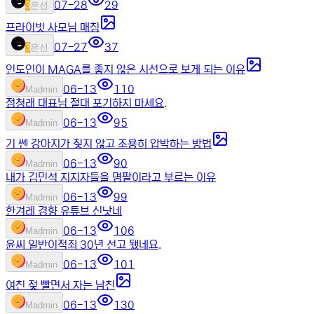
07-28
29
3
은선
프라이빗 사모님 매칭
07-27
37
3
은선
인도인이 MAGA를 좋지 않은 시선으로 보게 되는 이유
06-13
110
M
admin
정청래 대표님 절대 포기하지 마세요.
06-13
95
M
admin
기 쎈 강아지가 짖지 않고 조용히 압박하는 방법
06-13
90
M
admin
내가 김민석 지지자들을 명팔이라고 부르는 이유
06-13
99
M
admin
한겨레 경향 유튜브 신낫네
06-13
106
M
admin
윤씨 일반이적죄 30년 선고 됐네요.
06-13
101
M
admin
여친 젖 빨면서 자는 남친
06-13
130
M
admin