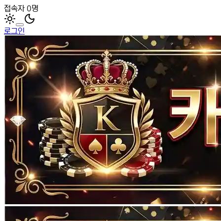
접속자 0명
로그인