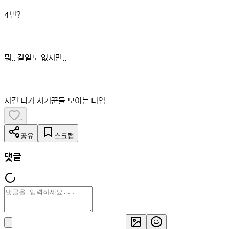
4번?
뭐.. 갈일도 없지만..
저긴 터가 사기꾼들 모이는 터임
-
공유
스크랩
댓글