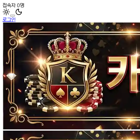
접속자 0명
로그인