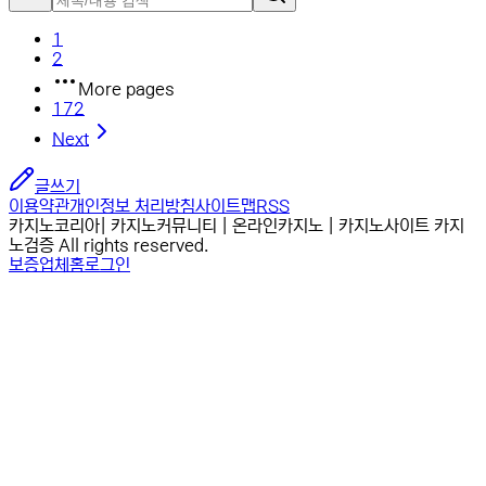
1
2
More pages
172
Next
글쓰기
이용약관
개인정보 처리방침
사이트맵
RSS
카지노코리아| 카지노커뮤니티 | 온라인카지노 | 카지노사이트 카지
노검증 All rights reserved.
보증업체
홈
로그인