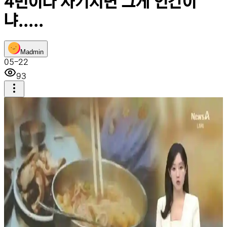
4번이나 사기치면 그게 인간이
냐.....
M
admin
05-22
93