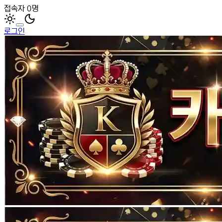
접속자 0명
로그인