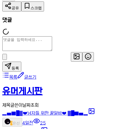
공유
스크랩
댓글
등록
목록
글쓰기
유머게시판
제목
글쓴이
날짜
조회
▂▅▇█▓❤️남자들 위한 꿀알바❤️ ▓█▇▅▂
4일전
25
3
은선