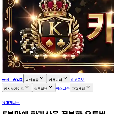
공식보증업체
광고홍보
먹튀검증
커뮤니티
픽스터존
카지노가이드
슬롯리뷰
고객센터
유머게시판