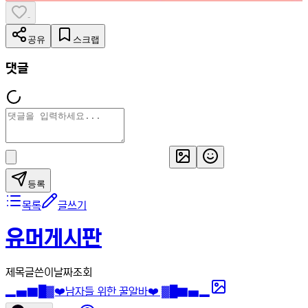
-
공유
스크랩
댓글
등록
목록
글쓰기
유머게시판
제목
글쓴이
날짜
조회
▂▅▇█▓❤️남자들 위한 꿀알바❤️ ▓█▇▅▂