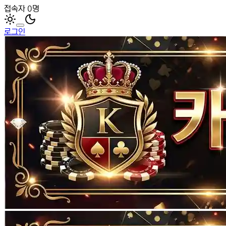
접속자 0명
로그인