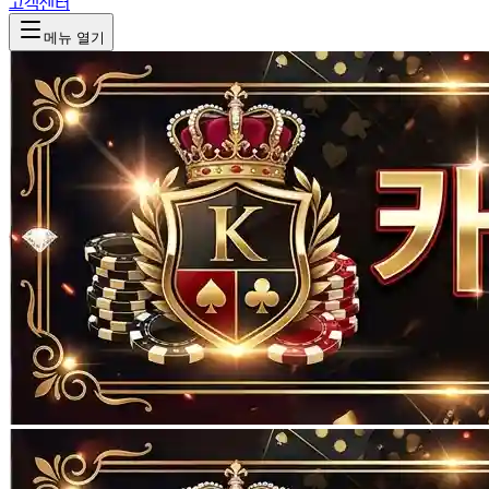
고객센터
메뉴 열기