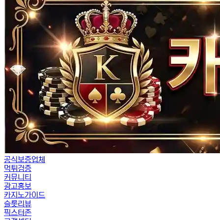
공식보증업체
먹튀검증
커뮤니티
광고홍보
카지노가이드
슬롯리뷰
픽스터존