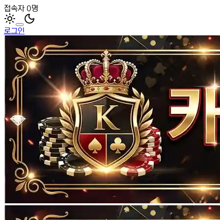
접속자 0명
로그인