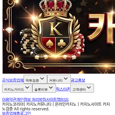
공식보증업체
광고홍보
먹튀검증
커뮤니티
픽스터존
카지노가이드
슬롯리뷰
고객센터
이용약관
개인정보 처리방침
사이트맵
RSS
카지노코리아| 카지노커뮤니티 | 온라인카지노 | 카지노사이트 카지
노검증 All rights reserved.
보증업체
홈
로그인