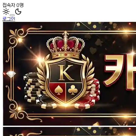
접속자 0명
로그인