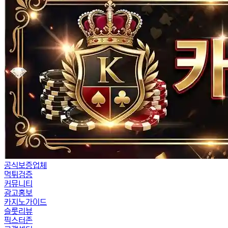
공식보증업체
먹튀검증
커뮤니티
광고홍보
카지노가이드
슬롯리뷰
픽스터존