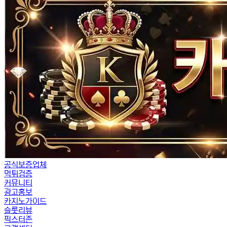
공식보증업체
먹튀검증
커뮤니티
광고홍보
카지노가이드
슬롯리뷰
픽스터존