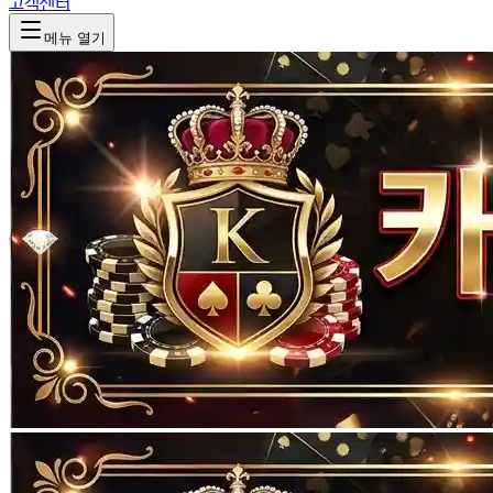
고객센터
메뉴 열기