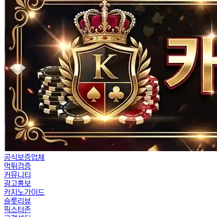
공식보증업체
먹튀검증
커뮤니티
광고홍보
카지노가이드
슬롯리뷰
픽스터존