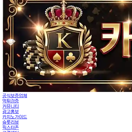
공식보증업체
먹튀검증
커뮤니티
광고홍보
카지노가이드
슬롯리뷰
픽스터존