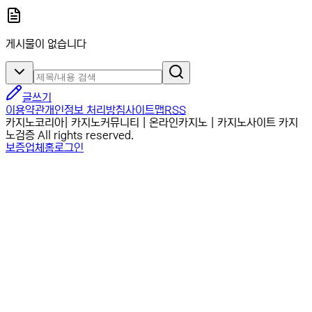
게시물이 없습니다
글쓰기
이용약관
개인정보 처리방침
사이트맵
RSS
카지노코리아| 카지노커뮤니티 | 온라인카지노 | 카지노사이트 카지
노검증 All rights reserved.
보증업체
홈
로그인