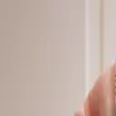
접속자 0명
로그인