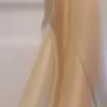
-
공유
스크랩
댓글