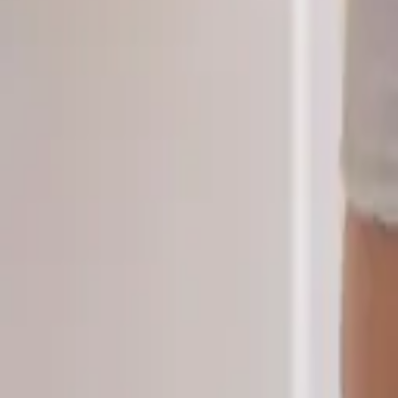
고객센터
메뉴 열기