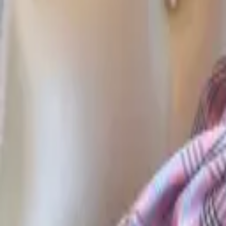
M
admin
4시간전
4
0
0
진지하게
M
admin
4시간전
5
0
0
강렬한 레드
M
admin
4시간전
4
0
0
벗겨진 가슴 모양이 보고 싶구나..
M
admin
4시간전