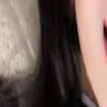
픽스터존
슬롯리뷰
고객센터