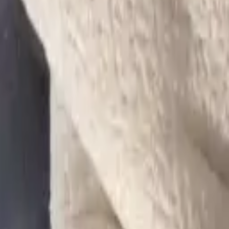
공식보증업체
먹튀검증
커뮤니티
광고홍보
카지노가이드
슬롯리뷰
픽스터존