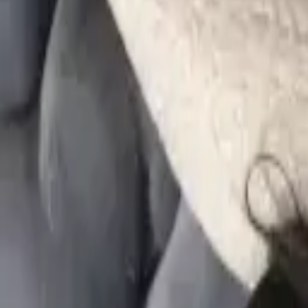
공식보증업체
광고홍보
먹튀검증
커뮤니티
카지노가이드
후방주의
ㅎ