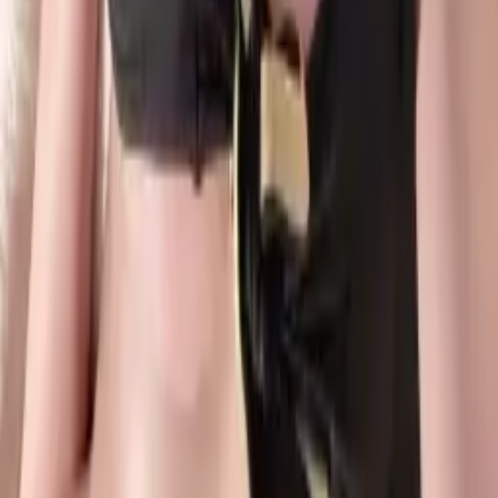
M
admin
12시간전
4
0
0
셀카 4
M
admin
12시간전
4
0
0
코스프레
M
admin
1일전
15
0
0
먼가 묵직한데
M
admin
1일전