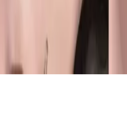
1
2
More pages
319
Next
글쓰기
이용약관
개인정보 처리방침
사이트맵
RSS
카지노코리아| 카지노커뮤니티 | 온라인카지노 | 카지노사이트 카지
노검증 All rights reserved.
보증업체
홈
로그인