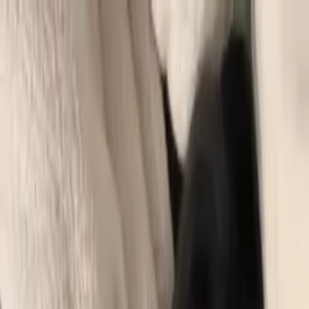
접속자 0명
로그인