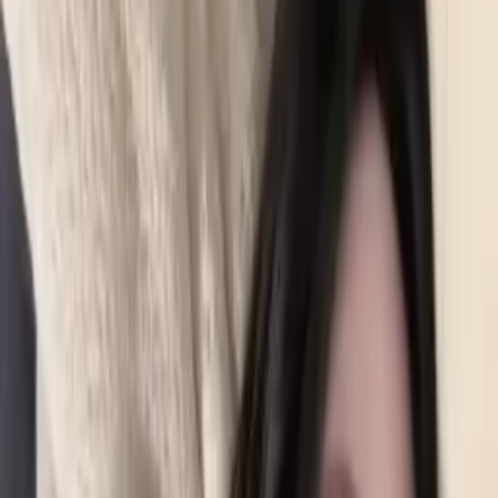
공식보증업체
먹튀검증
커뮤니티
광고홍보
카지노가이드
슬롯리뷰
픽스터존