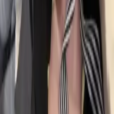
와 대박
M
admin
12시간전
7
0
0
코스프레3
M
admin
12시간전
7
0
0
1
M
admin
12시간전
8
0
0
이런거 은근 좋음