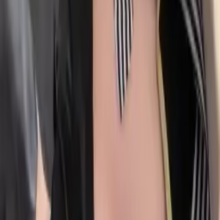
M
admin
12시간전
8
0
0
뭐야 이거 ㅠㅠㅠ
M
admin
12시간전
6
0
0
3
M
admin
12시간전
8
0
0
코스프레4
M
admin
12시간전