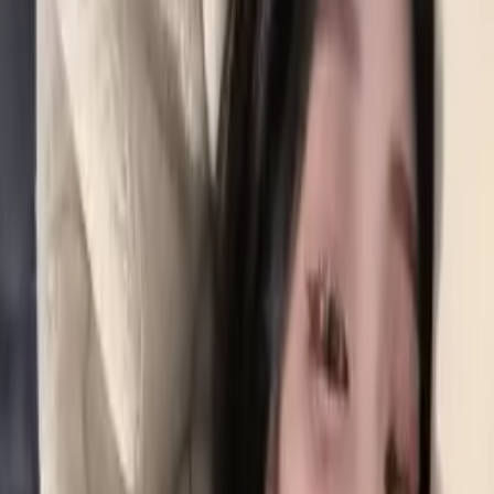
고객센터
메뉴 열기