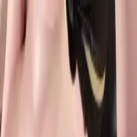
M
admin
1일전
15
0
0
먼가 묵직한데
M
admin
1일전
16
0
0
1
M
admin
1일전
14
0
0
1
M
admin