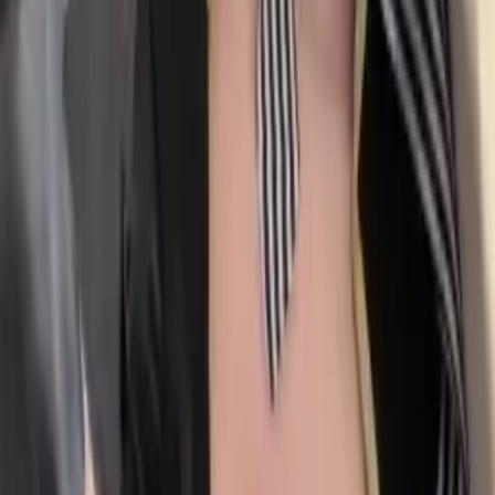
7
0
0
1
M
admin
13시간전
8
0
0
이런거 은근 좋음
M
admin
13시간전
8
0
0
뭐야 이거 ㅠㅠㅠ
M
admin
13시간전
6
0
0