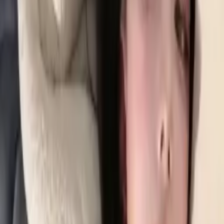
공식보증업체
광고홍보
먹튀검증
커뮤니티
픽스터존
카지노가이드
슬롯리뷰
고객센터
후방주의