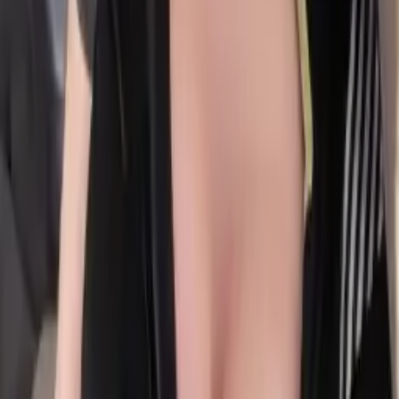
3
M
admin
13시간전
8
0
0
코스프레4
M
admin
13시간전
7
0
0
스파이더우먼 멀티버스 모음집1
M
admin
13시간전
7
0
0
스파이더우먼 멀티버스 모음집2