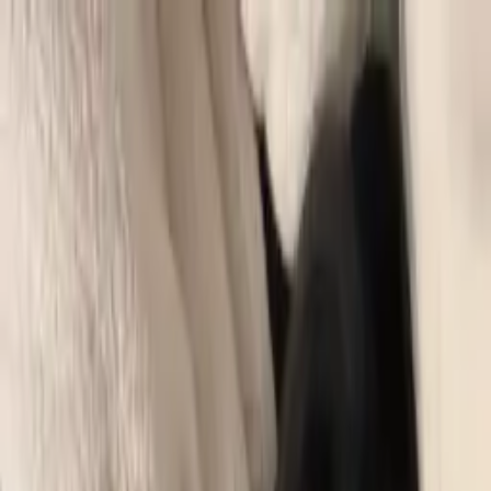
접속자 0명
로그인