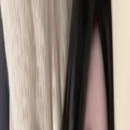
공식보증업체
먹튀검증
커뮤니티
광고홍보
카지노가이드
슬롯리뷰
픽스터존