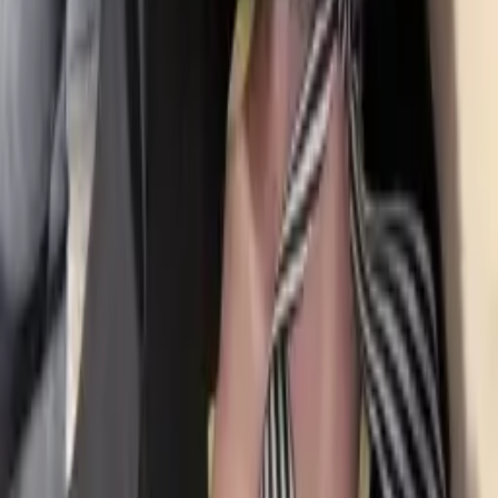
등록
목록
글쓰기
후방주의
와 대박
M
admin
13시간전
7
0
0
코스프레3
M
admin
13시간전