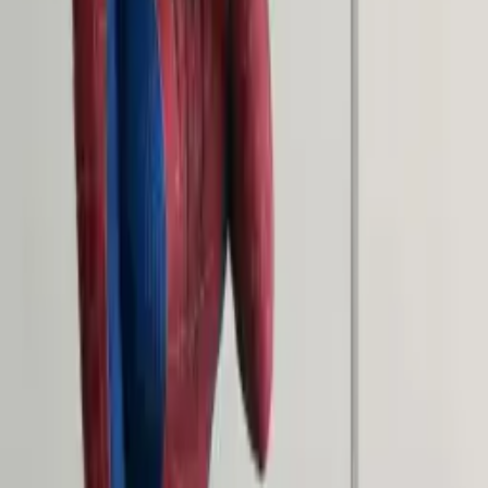
-
공유
스크랩
댓글
등록
목록
글쓰기
후방주의
좋은 거울