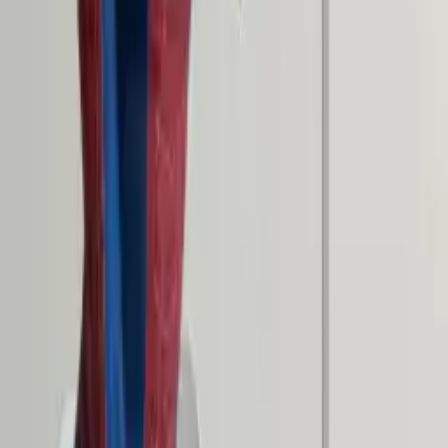
M
admin
11시간전
6
0
0
질펀한 야동 한 편만 찍어다오..
M
admin
11시간전
5
0
0
유메미 카나에 섹스포 현장샷
M
admin
11시간전
5
0
0
좋은 뒷태
M
admin
11시간전