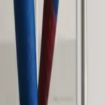
M
admin
1일전
11
0
0
코스프레4
M
admin
1일전
12
0
0
스파이더우먼 멀티버스 모음집1
M
admin
1일전
11
0
0
1
2