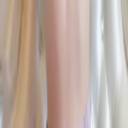
6
0
0
벗겨진 가슴 모양이 보고 싶구나..
M
admin
19시간전
5
0
0
해운대에 간 필라테스녀 몸매
M
admin
19시간전
5
0
0
1
M
admin
19시간전
5
0
0
인플루언서 김우현 남친 시점