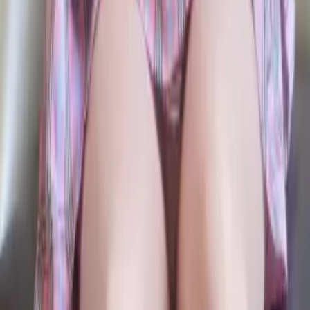
개구리 궁뎅이
M
admin
19시간전
2
0
0
좋은 거울
M
admin
1일전
9
0
0
질펀한 야동 한 편만 찍어다오..
M
admin
1일전
8
0
0
유메미 카나에 섹스포 현장샷