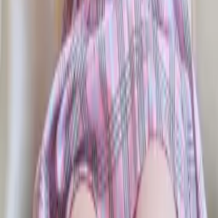
19시간전
5
0
0
놓치면 안되는 여자의 조건
M
admin
19시간전
5
0
0
놓치면 안되는 여자의 조건2
M
admin
19시간전
5
0
0
2
M
admin
19시간전
2
0
0