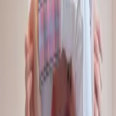
공식보증업체
먹튀검증
커뮤니티
광고홍보
카지노가이드
슬롯리뷰
픽스터존