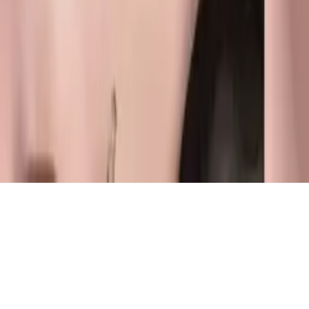
1
2
More pages
319
Next
글쓰기
이용약관
개인정보 처리방침
사이트맵
RSS
카지노코리아| 카지노커뮤니티 | 온라인카지노 | 카지노사이트 카지
노검증 All rights reserved.
보증업체
홈
로그인