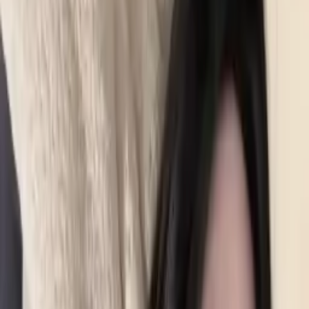
공식보증업체
먹튀검증
커뮤니티
광고홍보
카지노가이드
슬롯리뷰
픽스터존