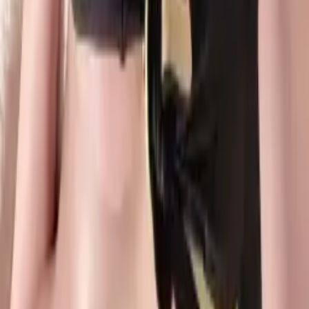
M
admin
5시간전
2
0
0
셀카 4
M
admin
5시간전
2
0
0
코스프레
M
admin
1일전
13
0
0
먼가 묵직한데
M
admin
1일전