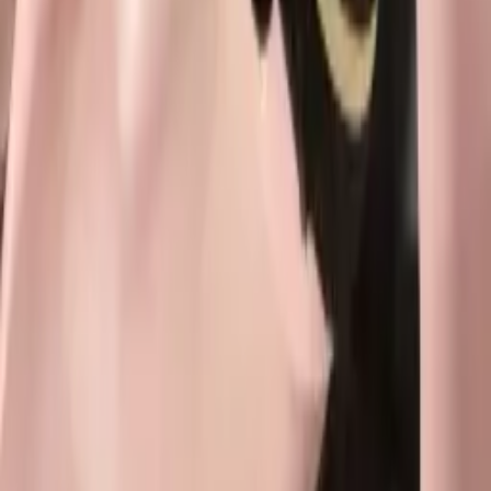
14
0
0
1
M
admin
1일전
12
0
0
1
M
admin
1일전
10
0
0
맛간거 같은데
M
admin
1일전
8
0
0