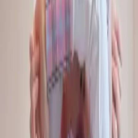
공식보증업체
먹튀검증
커뮤니티
광고홍보
카지노가이드
슬롯리뷰
픽스터존