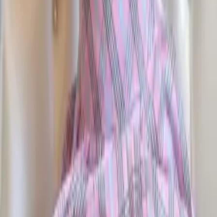
4
0
0
1
M
admin
9시간전
4
0
0
제발 셔츠 좀
M
admin
9시간전
4
0
0
놓치면 안되는 여자의 조건
M
admin
9시간전
4
0
0