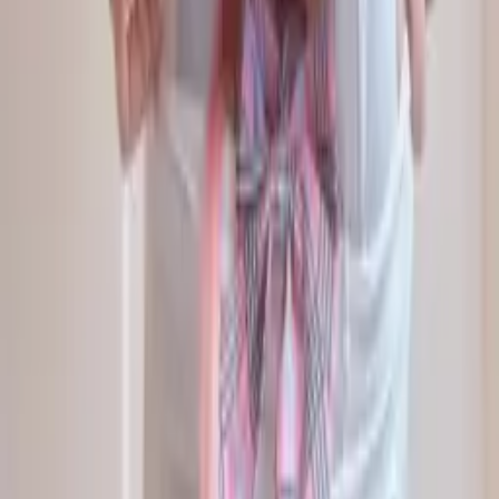
고객센터
메뉴 열기