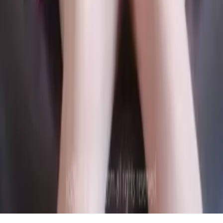
7
0
0
좋은 탈의
M
admin
1일전
7
0
0
1
2
More pages
321
Next
글쓰기
이용약관
개인정보 처리방침
사이트맵
RSS
카지노코리아| 카지노커뮤니티 | 온라인카지노 | 카지노사이트 카지
노검증 All rights reserved.
보증업체
홈
로그인