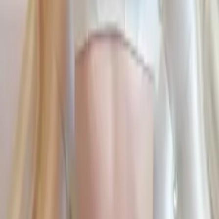
진지하게
M
admin
9시간전
6
0
0
강렬한 레드
M
admin
9시간전
5
0
0
벗겨진 가슴 모양이 보고 싶구나..
M
admin
9시간전
4
0
0
해운대에 간 필라테스녀 몸매