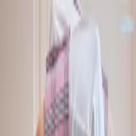
접속자 0명
로그인