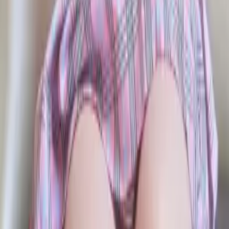
놓치면 안되는 여자의 조건2
M
admin
9시간전
4
0
0
2
M
admin
9시간전
1
0
0
개구리 궁뎅이
M
admin
9시간전
1
0
0
좋은 거울