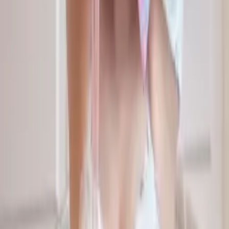
노출 드레스 입은2
M
admin
06-20
93