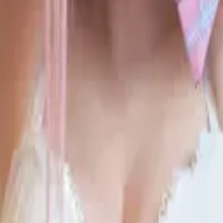
픽스터존
슬롯리뷰
고객센터