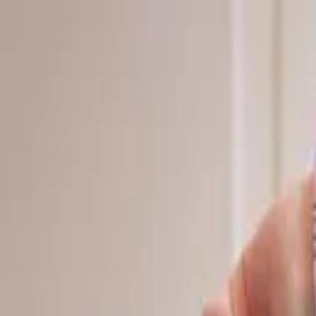
접속자 0명
로그인