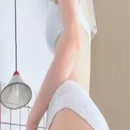
M
admin
14시간전
5
0
0
너무 매력적이다
M
admin
14시간전
5
0
0
꼭지만 가린 섹시 비키니3
M
admin
14시간전
4
0
0
꼭지만 가린 섹시 비키니
M
admin