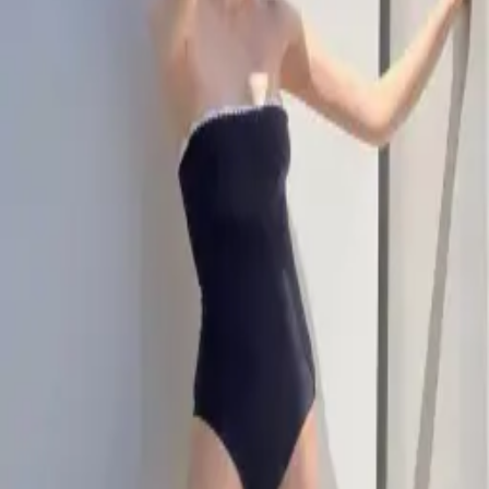
-
공유
스크랩
댓글
등록
목록
글쓰기
후방주의
요즘 MZ녀들의 비키니 사진 각도