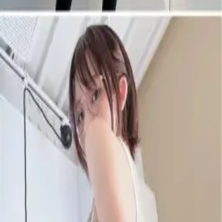
9
0
0
남자 꼬시기에 최적화된 체형
M
admin
14시간전
4
0
0
눈빛이 야한
M
admin
14시간전
4
0
0
꼭지만 가린 섹시 비키니2
M
admin
14시간전
4
0
0
와... 이건 좀 치인다