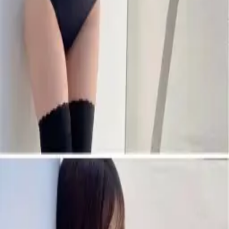
고객센터
메뉴 열기