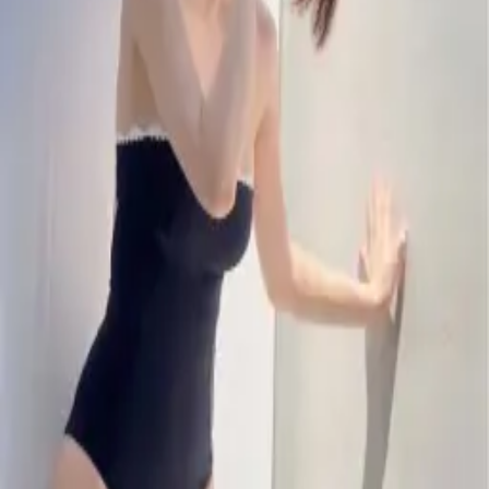
공식보증업체
먹튀검증
커뮤니티
광고홍보
카지노가이드
슬롯리뷰
픽스터존