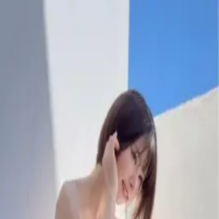
접속자 0명
로그인