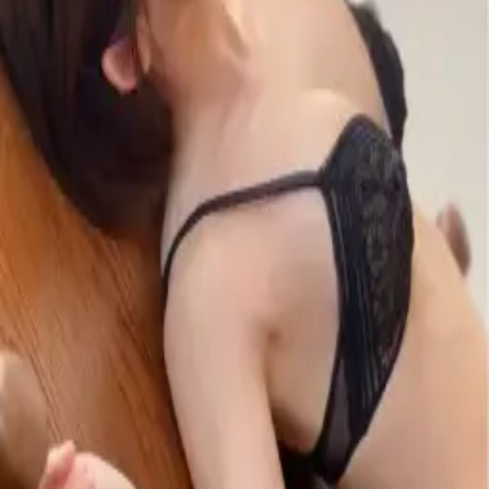
M
admin
1일전
9
0
0
강렬한 레드
M
admin
1일전
8
0
0
벗겨진 가슴 모양이 보고 싶구나..
M
admin
1일전
7
0
0
1
2