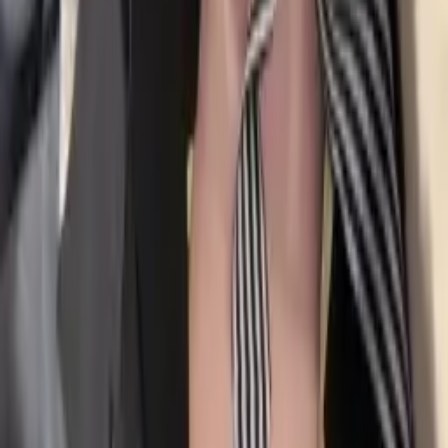
등록
목록
글쓰기
후방주의
와 대박
M
admin
18시간전
9
0
0
코스프레3
M
admin
18시간전