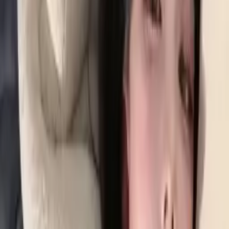
공식보증업체
광고홍보
먹튀검증
커뮤니티
픽스터존
카지노가이드
슬롯리뷰
고객센터
후방주의