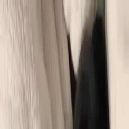
접속자 0명
로그인