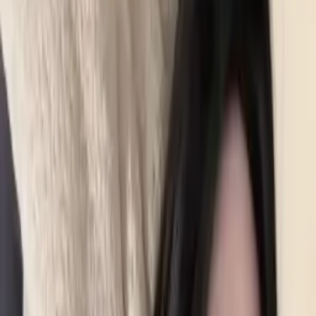
공식보증업체
먹튀검증
커뮤니티
광고홍보
카지노가이드
슬롯리뷰
픽스터존