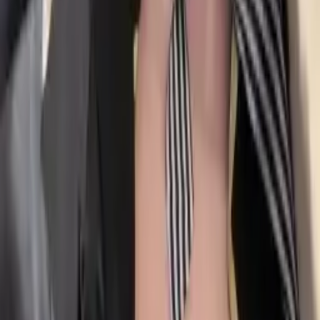
와 대박
M
admin
12시간전
7
0
0
코스프레3
M
admin
12시간전
7
0
0
1
M
admin
12시간전
8
0
0
이런거 은근 좋음