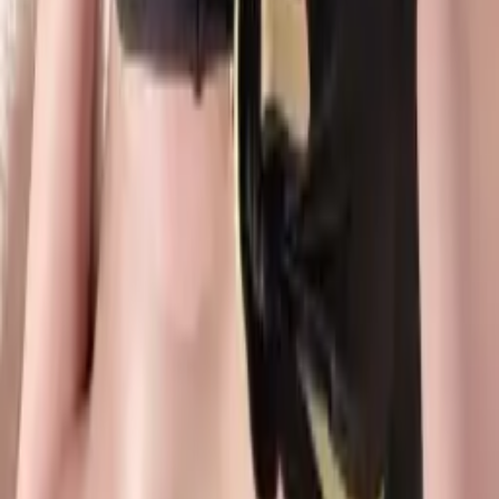
M
admin
12시간전
4
0
0
셀카 4
M
admin
12시간전
4
0
0
코스프레
M
admin
1일전
15
0
0
먼가 묵직한데
M
admin
1일전