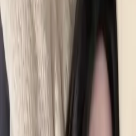
공식보증업체
먹튀검증
커뮤니티
광고홍보
카지노가이드
슬롯리뷰
픽스터존