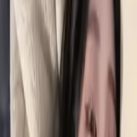
고객센터
메뉴 열기