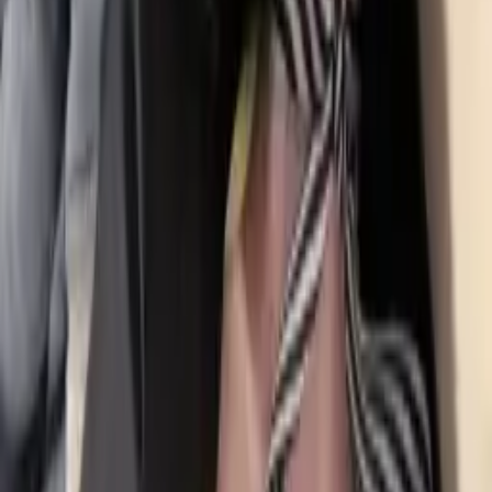
-
공유
스크랩
댓글
등록
목록
글쓰기
후방주의