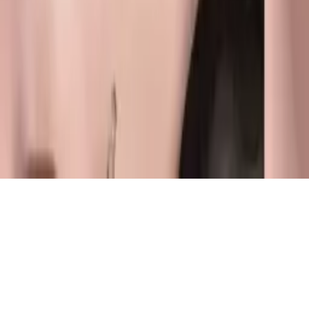
1
2
More pages
319
Next
글쓰기
이용약관
개인정보 처리방침
사이트맵
RSS
카지노코리아| 카지노커뮤니티 | 온라인카지노 | 카지노사이트 카지
노검증 All rights reserved.
보증업체
홈
로그인