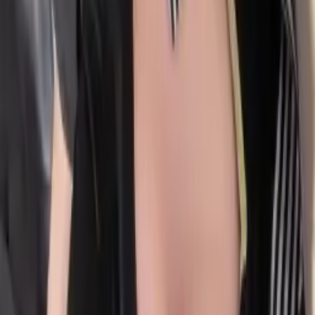
M
admin
12시간전
8
0
0
뭐야 이거 ㅠㅠㅠ
M
admin
12시간전
6
0
0
3
M
admin
12시간전
8
0
0
코스프레4
M
admin
12시간전