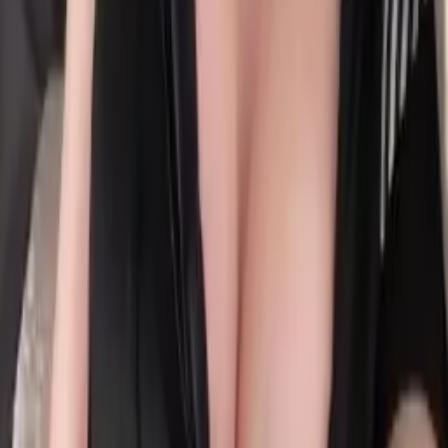
7
0
0
스파이더우먼 멀티버스 모음집1
M
admin
12시간전
7
0
0
스파이더우먼 멀티버스 모음집2
M
admin
12시간전
6
0
0
2
M
admin
12시간전
7
0
0