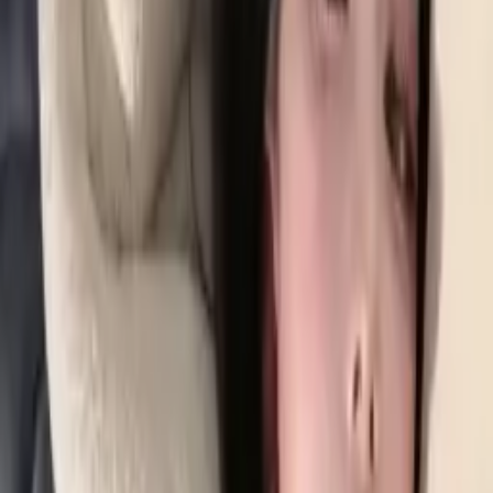
공식보증업체
광고홍보
먹튀검증
커뮤니티
픽스터존
카지노가이드
슬롯리뷰
고객센터
후방주의