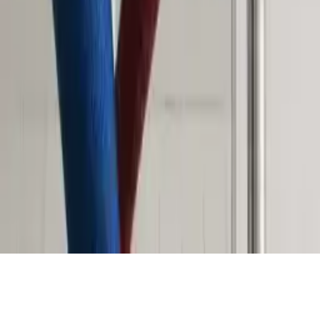
M
admin
1일전
10
0
0
1
2
More pages
320
Next
글쓰기
이용약관
개인정보 처리방침
사이트맵
RSS
카지노코리아| 카지노커뮤니티 | 온라인카지노 | 카지노사이트 카지
노검증 All rights reserved.
보증업체
홈
로그인