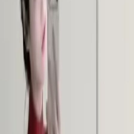
공식보증업체
광고홍보
먹튀검증
커뮤니티
픽스터존
카지노가이드
슬롯리뷰
고객센터
후방주의