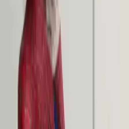
왕구슬
M
admin
07-02
84