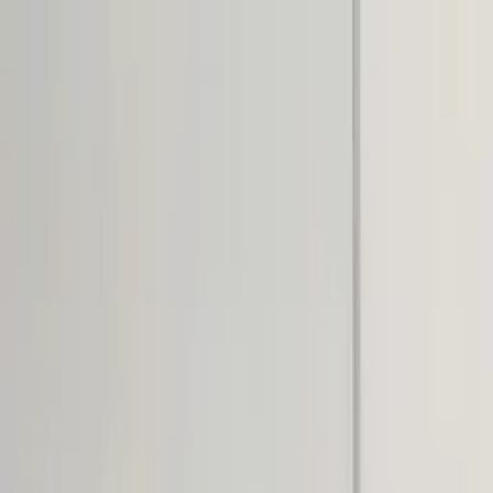
접속자 0명
로그인