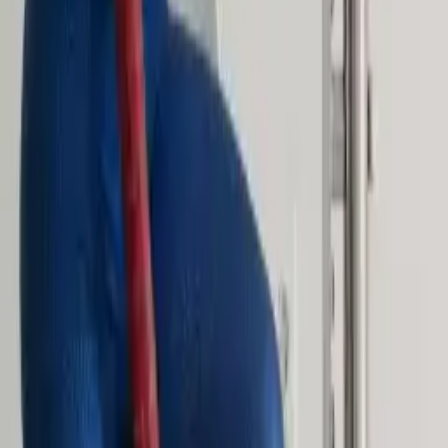
M
admin
4시간전
2
0
0
좋은 촬영각도
M
admin
4시간전
1
0
0
2
M
admin
4시간전
1
0
0
와 대박
M
admin
1일전