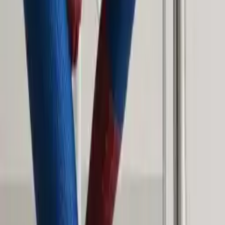
뭐야 이거 ㅠㅠㅠ
M
admin
1일전
9
0
0
3
M
admin
1일전
10
0
0
코스프레4
M
admin
1일전
10
0
0
스파이더우먼 멀티버스 모음집1