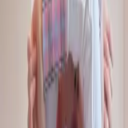
공식보증업체
먹튀검증
커뮤니티
광고홍보
카지노가이드
슬롯리뷰
픽스터존