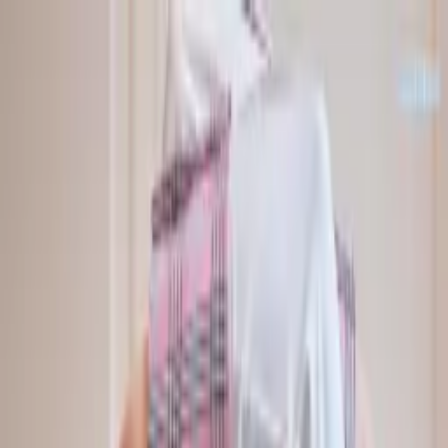
접속자 0명
로그인