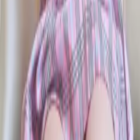
놓치면 안되는 여자의 조건
M
admin
14시간전
4
0
0
놓치면 안되는 여자의 조건2
M
admin
14시간전
4
0
0
2
M
admin
14시간전
1
0
0
개구리 궁뎅이