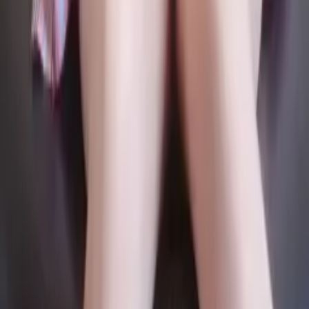
1일전
8
0
0
좋은 뒷태
M
admin
1일전
7
0
0
좋은 탈의
M
admin
1일전
7
0
0
1
2
More pages
321