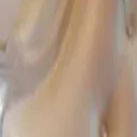
-
공유
스크랩
댓글
등록
목록
글쓰기
후방주의
남자 꼬시기에 최적화된 체형4