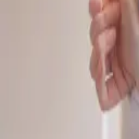
공식보증업체
먹튀검증
커뮤니티
광고홍보
카지노가이드
슬롯리뷰
픽스터존