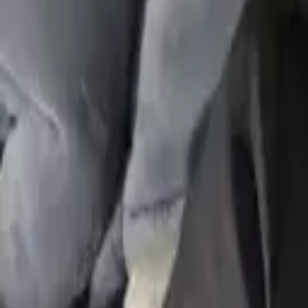
M
admin
06-27
87