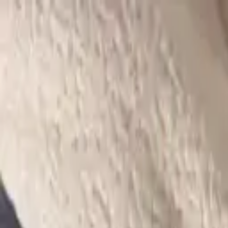
접속자 0명
로그인