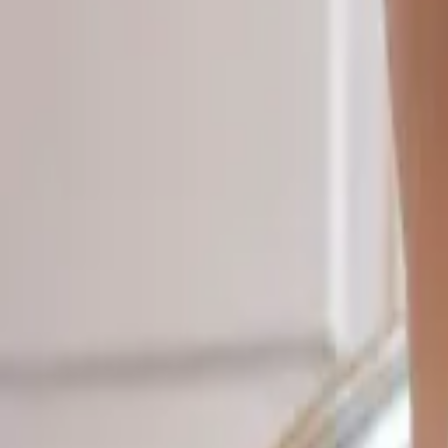
공식보증업체
광고홍보
먹튀검증
커뮤니티
카지노가이드
후방주의
후덕하네