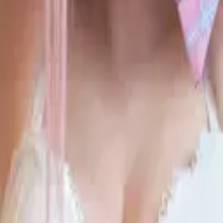
픽스터존
슬롯리뷰
고객센터