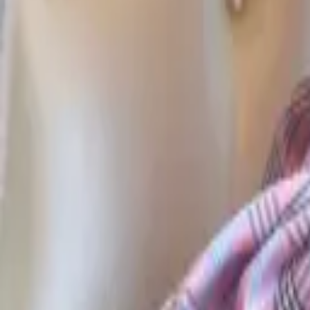
등록
목록
글쓰기
후방주의
남자 꼬시기에 최적화된 체형4
M
admin
21시간전
9
0
0
2