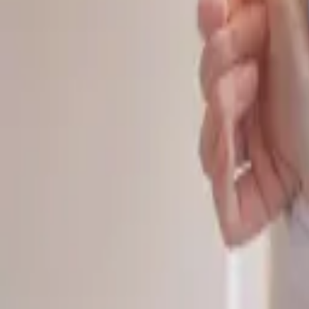
공식보증업체
먹튀검증
커뮤니티
광고홍보
카지노가이드
슬롯리뷰
픽스터존