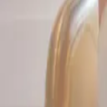
M
admin
06-02
97