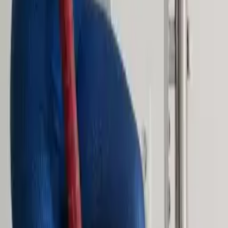
2
0
0
좋은 촬영각도
M
admin
5시간전
2
0
0
2
M
admin
5시간전
1
0
0
와 대박
M
admin
1일전
10
0
0