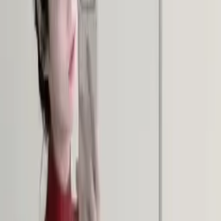
공식보증업체
광고홍보
먹튀검증
커뮤니티
픽스터존
카지노가이드
슬롯리뷰
고객센터
후방주의