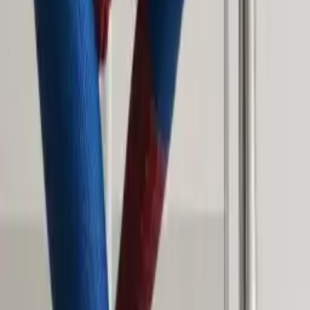
M
admin
1일전
9
0
0
3
M
admin
1일전
10
0
0
코스프레4
M
admin
1일전
10
0
0
스파이더우먼 멀티버스 모음집1
M
admin
1일전