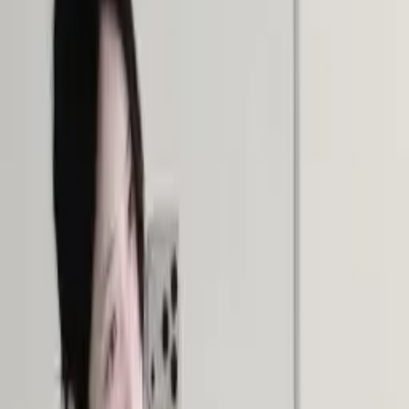
고객센터
메뉴 열기