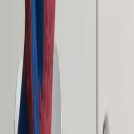
좋은 뒷태
M
admin
5시간전
2
0
0
좋은 탈의
M
admin
5시간전
2
0
0
3
M
admin
5시간전
1
0
0
1