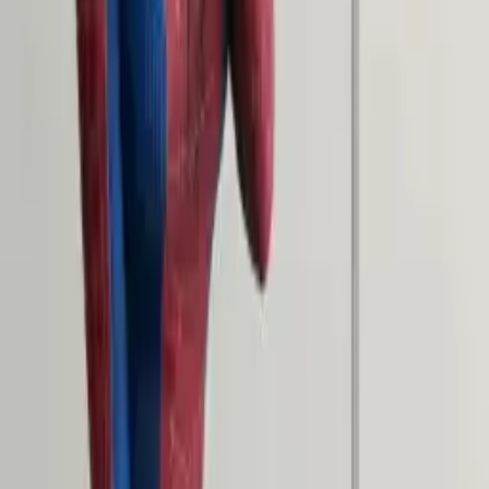
후방주의
좋은 거울
M
admin
5시간전
4
0
0
질펀한 야동 한 편만 찍어다오..
M
admin
5시간전
2
0
0
유메미 카나에 섹스포 현장샷
M
admin
5시간전
3
0
0