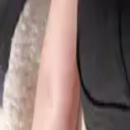
목록
글쓰기
후방주의
와 대박
M
admin
20시간전
9
0
0
코스프레3
M
admin
20시간전
9
0
0
1
M
admin
20시간전