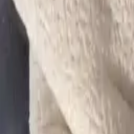
공식보증업체
먹튀검증
커뮤니티
광고홍보
카지노가이드
슬롯리뷰
픽스터존