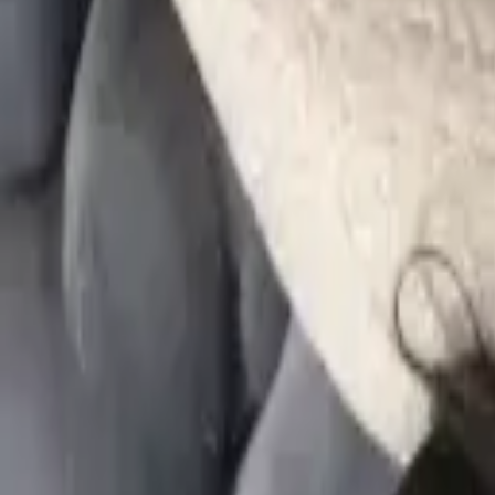
공식보증업체
광고홍보
먹튀검증
커뮤니티
카지노가이드
후방주의
1