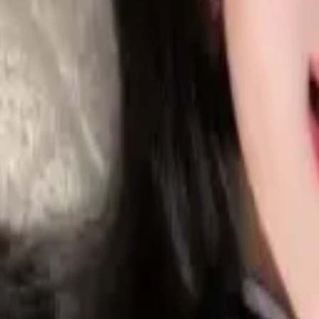
픽스터존
슬롯리뷰
고객센터