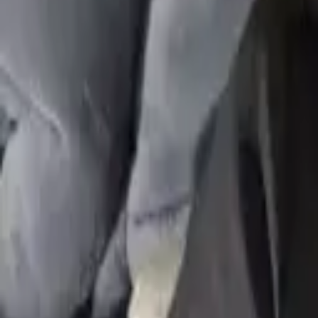
M
admin
06-03
107