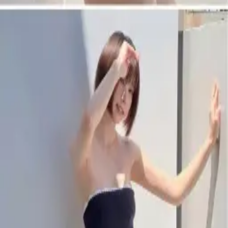
-
공유
스크랩
댓글
등록
목록
글쓰기
후방주의