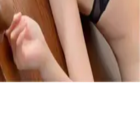
1
2
More pages
321
Next
글쓰기
이용약관
개인정보 처리방침
사이트맵
RSS
카지노코리아| 카지노커뮤니티 | 온라인카지노 | 카지노사이트 카지
노검증 All rights reserved.
보증업체
홈
로그인