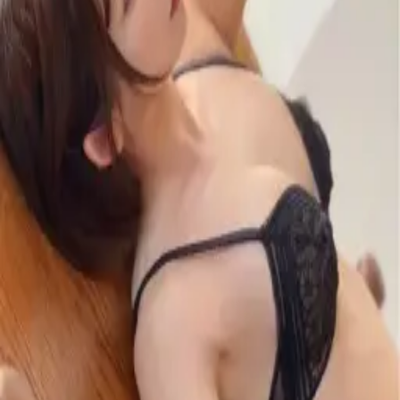
7
0
0
진지하게
M
admin
1일전
8
0
0
강렬한 레드
M
admin
1일전
7
0
0
벗겨진 가슴 모양이 보고 싶구나..
M
admin
1일전
6
0
0