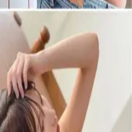
M
admin
7시간전
3
0
0
손예은
M
admin
7시간전
2
0
0
남자 꼬시기에 최적화된 체형4
M
admin
1일전
11
0
0
2
M
admin
1일전