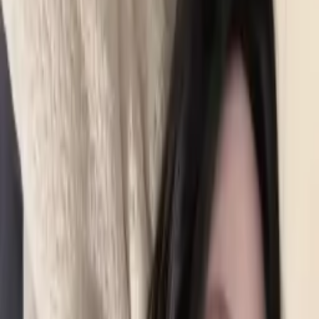
공식보증업체
먹튀검증
커뮤니티
광고홍보
카지노가이드
슬롯리뷰
픽스터존