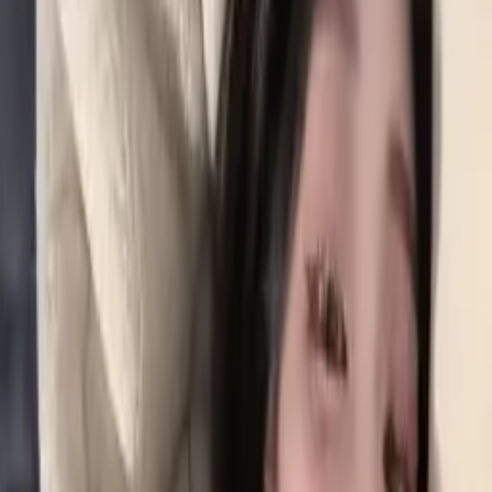
고객센터
메뉴 열기