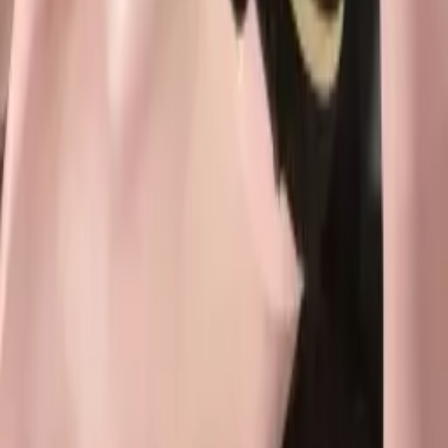
M
admin
1일전
14
0
0
1
M
admin
1일전
12
0
0
맛간거 같은데
M
admin
1일전
9
0
0
1
2