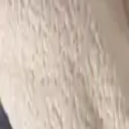
접속자 0명
로그인