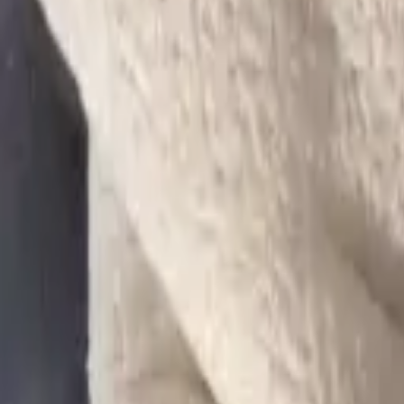
공식보증업체
먹튀검증
커뮤니티
광고홍보
카지노가이드
슬롯리뷰
픽스터존