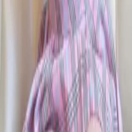
M
admin
17시간전
5
0
0
놓치면 안되는 여자의 조건
M
admin
17시간전
5
0
0
놓치면 안되는 여자의 조건2
M
admin
17시간전
5
0
0
2
M
admin
17시간전