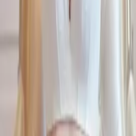
M
admin
17시간전
9
0
0
2
M
admin
17시간전
6
0
0
진지하게
M
admin
17시간전
7
0
0
강렬한 레드
M
admin