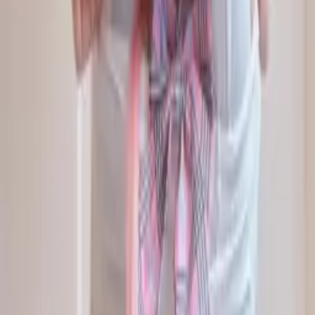
고객센터
메뉴 열기