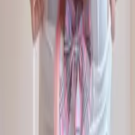
고객센터
메뉴 열기