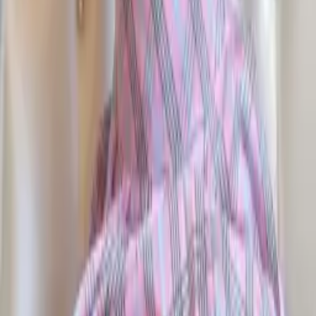
1
M
admin
2시간전
1
0
0
제발 셔츠 좀
M
admin
2시간전
2
0
0
놓치면 안되는 여자의 조건
M
admin
2시간전
1
0
0
놓치면 안되는 여자의 조건2