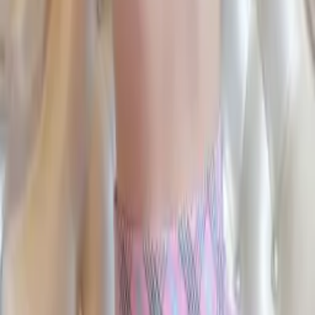
1
0
0
1
M
admin
2시간전
1
0
0
인플루언서 김우현 남친 시점
M
admin
2시간전
1
0
0
가슴 삐져나온 거 보소..
M
admin
2시간전
2
0
0