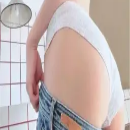
꼭지만 가린 섹시 비키니
M
admin
21시간전
8
0
0
오늘 분위기 장난 아니다
M
admin
21시간전
8
0
0
남자 꼬시기에 최적화된 체형 2
M
admin
21시간전
7
0
0
가슴 까주는 고마운 처자들