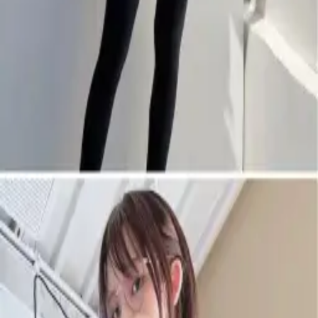
M
admin
21시간전
10
0
0
남자 꼬시기에 최적화된 체형
M
admin
21시간전
8
0
0
눈빛이 야한
M
admin
21시간전
8
0
0
꼭지만 가린 섹시 비키니2
M
admin
21시간전