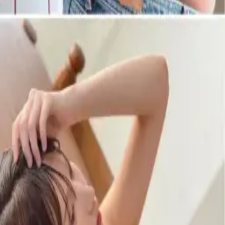
M
admin
21시간전
6
0
0
손예은
M
admin
21시간전
5
0
0
남자 꼬시기에 최적화된 체형4
M
admin
1일전
14
0
0
2
M
admin
1일전