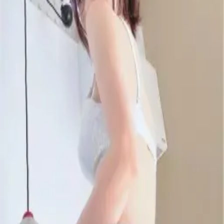
8
0
0
와... 이건 좀 치인다
M
admin
21시간전
7
0
0
너무 매력적이다
M
admin
21시간전
8
0
0
꼭지만 가린 섹시 비키니3
M
admin
21시간전
8
0
0