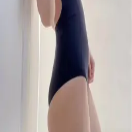
28살
M
admin
06-22
96