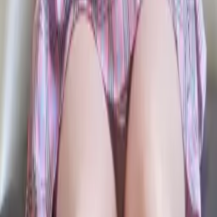
2
0
0
개구리 궁뎅이
M
admin
22시간전
2
0
0
좋은 거울
M
admin
1일전
9
0
0
질펀한 야동 한 편만 찍어다오..
M
admin
1일전
8
0
0