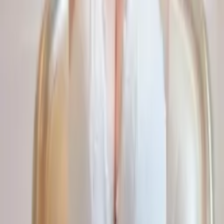
-
공유
스크랩
댓글
등록
목록
글쓰기
후방주의
남자 꼬시기에 최적화된 체형4