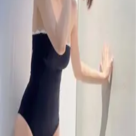
공식보증업체
먹튀검증
커뮤니티
광고홍보
카지노가이드
슬롯리뷰
픽스터존