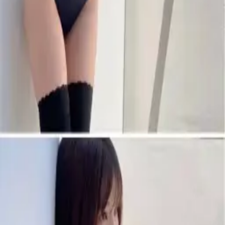
고객센터
메뉴 열기