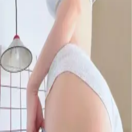
M
admin
13시간전
5
0
0
꼭지만 가린 섹시 비키니3
M
admin
13시간전
4
0
0
꼭지만 가린 섹시 비키니
M
admin
13시간전
5
0
0
오늘 분위기 장난 아니다
M
admin
13시간전