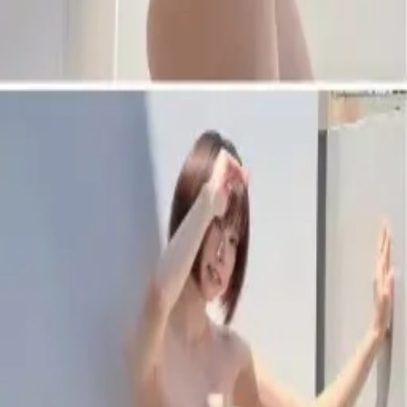
-
공유
스크랩
댓글