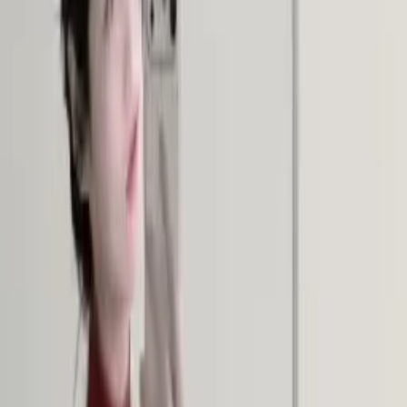
공식보증업체
광고홍보
먹튀검증
커뮤니티
픽스터존
카지노가이드
슬롯리뷰
고객센터
후방주의