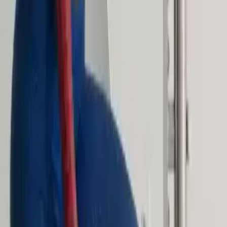
2
M
admin
17시간전
6
0
0
좋은 촬영기법
M
admin
17시간전
6
0
0
좋은 촬영각도
M
admin
17시간전
7
0
0
2