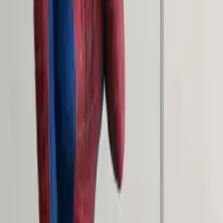
댓글
등록
목록
글쓰기
후방주의
좋은 거울
M
admin
17시간전
7
0
0
질펀한 야동 한 편만 찍어다오..