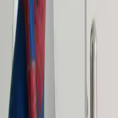
17시간전
7
0
0
3
M
admin
17시간전
7
0
0
1
M
admin
17시간전
6
0
0
1
M
admin
17시간전
7
0
0