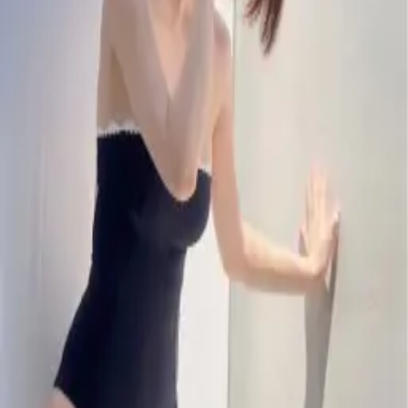
공식보증업체
먹튀검증
커뮤니티
광고홍보
카지노가이드
슬롯리뷰
픽스터존