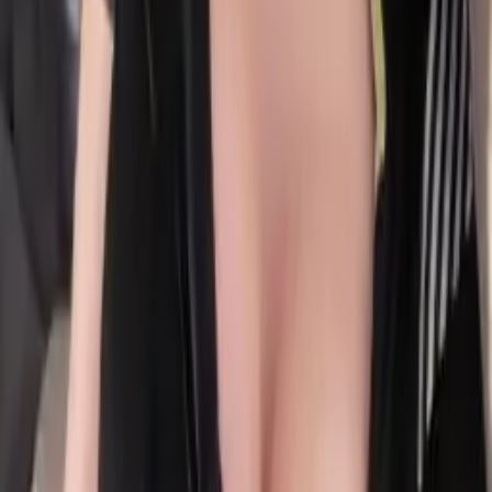
코스프레4
M
admin
5시간전
3
0
0
스파이더우먼 멀티버스 모음집1
M
admin
5시간전
4
0
0
스파이더우먼 멀티버스 모음집2
M
admin
5시간전
4
0
0
2