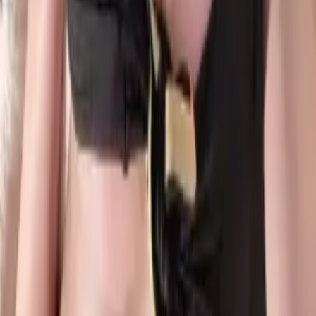
3
0
0
셀카 2
M
admin
5시간전
2
0
0
셀카 4
M
admin
5시간전
2
0
0
코스프레
M
admin
1일전
13
0
0