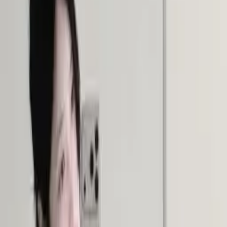
고객센터
메뉴 열기