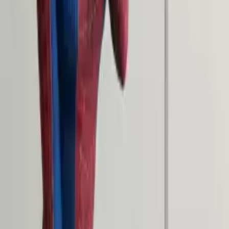
질펀한 야동 한 편만 찍어다오..
M
admin
21시간전
7
0
0
유메미 카나에 섹스포 현장샷
M
admin
21시간전
7
0
0
좋은 뒷태
M
admin
21시간전
7
0
0
좋은 탈의