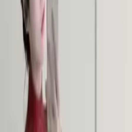
공식보증업체
광고홍보
먹튀검증
커뮤니티
픽스터존
카지노가이드
슬롯리뷰
고객센터
후방주의