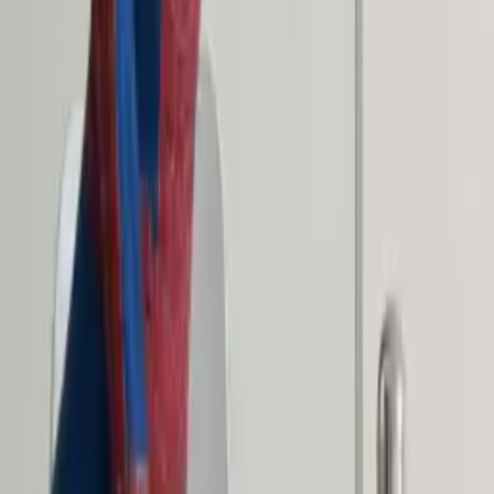
M
admin
21시간전
7
0
0
3
M
admin
21시간전
7
0
0
1
M
admin
21시간전
7
0
0
1
M
admin