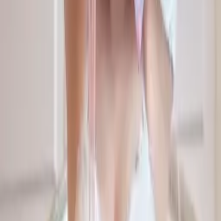
Q
M
admin
06-14
102