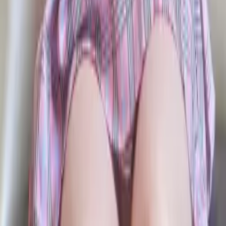
2
M
admin
9시간전
1
0
0
개구리 궁뎅이
M
admin
9시간전
1
0
0
좋은 거울
M
admin
1일전
9
0
0
질펀한 야동 한 편만 찍어다오..