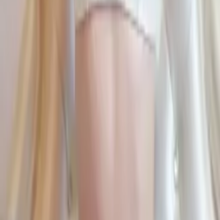
강렬한 레드
M
admin
9시간전
5
0
0
벗겨진 가슴 모양이 보고 싶구나..
M
admin
9시간전
4
0
0
해운대에 간 필라테스녀 몸매
M
admin
9시간전
4
0
0
1