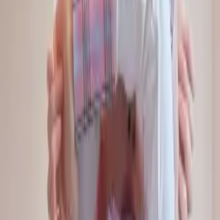
공식보증업체
먹튀검증
커뮤니티
광고홍보
카지노가이드
슬롯리뷰
픽스터존