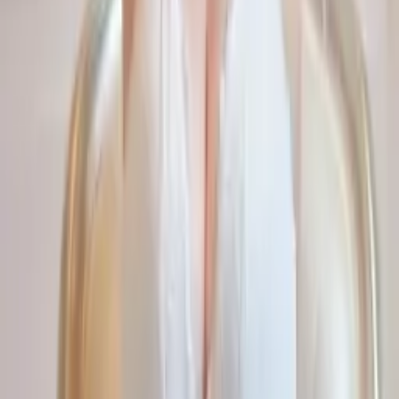
-
공유
스크랩
댓글
등록
목록
글쓰기