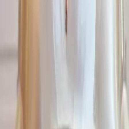
후방주의
남자 꼬시기에 최적화된 체형4
M
admin
9시간전
5
0
0
2
M
admin
9시간전
5
0
0
진지하게
M
admin
9시간전
6
0
0