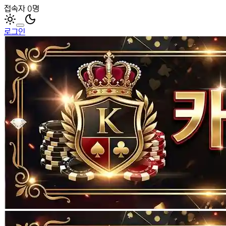
접속자 0명
로그인