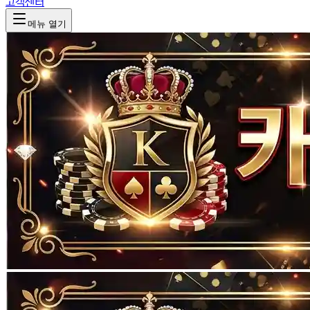
고객센터
메뉴 열기