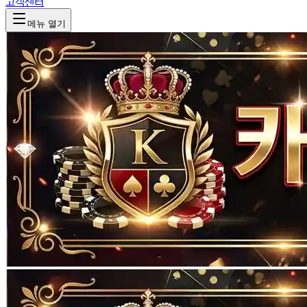
고객센터
메뉴 열기