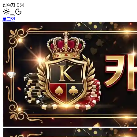
접속자 0명
로그인