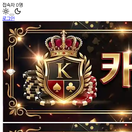
접속자 0명
로그인