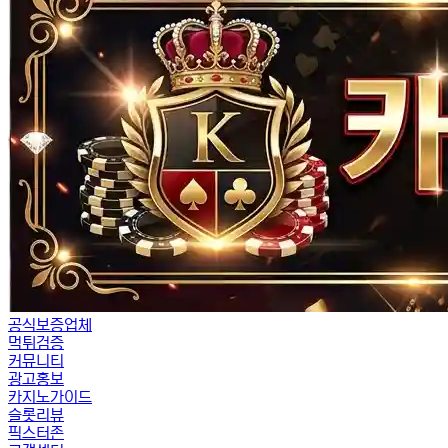
공식보증업체
먹튀검증
커뮤니티
광고홍보
카지노가이드
슬롯리뷰
픽스터존